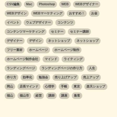
CSV編集
Mac
Photoshop
WEB
WEBデザイナー
WEBデザイン
WEBマーケティング
おすすめ！
お金
イベント
ウェブデザイナー
コンテンツ
コンテンツマーケティング
セミナー
セミナー講師
デザイナー
デザイン
ネットショップ
ネットショップ
フリー素材
ホームページ
ホームページ制作
ホームページ制作会社
マインド
ライティング
ランディングページ
ランディングページの作り方
人生
作り方
効率化
勉強会
売り上げアップ
売上アップ
岡山
店長マインド
心理学
手帳
東京
楽天ショップ
福山
福山市
経営
講師
講座
集客