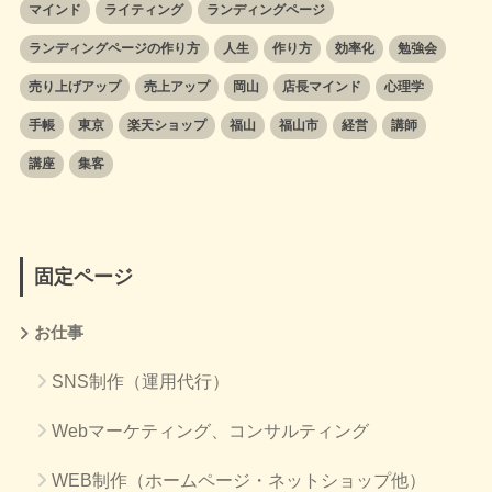
マインド
ライティング
ランディングページ
ランディングページの作り方
人生
作り方
効率化
勉強会
売り上げアップ
売上アップ
岡山
店長マインド
心理学
手帳
東京
楽天ショップ
福山
福山市
経営
講師
講座
集客
固定ページ
お仕事
SNS制作（運用代行）
Webマーケティング、コンサルティング
WEB制作（ホームページ・ネットショップ他）