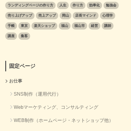
ランディングページの作り方
人生
作り方
効率化
勉強会
売り上げアップ
売上アップ
岡山
店長マインド
心理学
手帳
東京
楽天ショップ
福山
福山市
経営
講師
講座
集客
固定ページ
お仕事
SNS制作（運用代行）
Webマーケティング、コンサルティング
WEB制作（ホームページ・ネットショップ他）