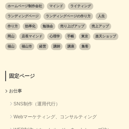
ホームページ制作会社
マインド
ライティング
ランディングページ
ランディングページの作り方
人生
作り方
効率化
勉強会
売り上げアップ
売上アップ
岡山
店長マインド
心理学
手帳
東京
楽天ショップ
福山
福山市
経営
講師
講座
集客
固定ページ
お仕事
SNS制作（運用代行）
Webマーケティング、コンサルティング