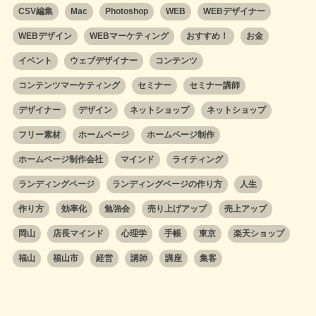
CSV編集
Mac
Photoshop
WEB
WEBデザイナー
WEBデザイン
WEBマーケティング
おすすめ！
お金
イベント
ウェブデザイナー
コンテンツ
コンテンツマーケティング
セミナー
セミナー講師
デザイナー
デザイン
ネットショップ
ネットショップ
フリー素材
ホームページ
ホームページ制作
ホームページ制作会社
マインド
ライティング
ランディングページ
ランディングページの作り方
人生
作り方
効率化
勉強会
売り上げアップ
売上アップ
岡山
店長マインド
心理学
手帳
東京
楽天ショップ
福山
福山市
経営
講師
講座
集客