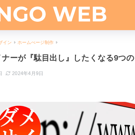
ザイン
ホームぺージ制作
イナーが『駄目出し』したくなる9つ
日
2024年4月9日