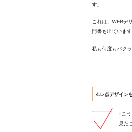
す。
これは、WEBデ
門書も出ています
私も何度もパクラレ
4.レ点デザイン
↑こ
見た