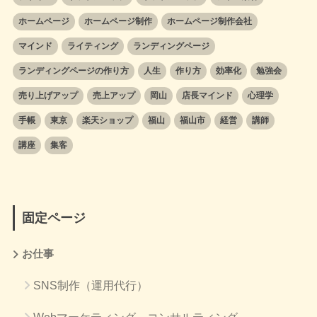
ホームページ
ホームページ制作
ホームページ制作会社
マインド
ライティング
ランディングページ
ランディングページの作り方
人生
作り方
効率化
勉強会
売り上げアップ
売上アップ
岡山
店長マインド
心理学
手帳
東京
楽天ショップ
福山
福山市
経営
講師
講座
集客
固定ページ
お仕事
SNS制作（運用代行）