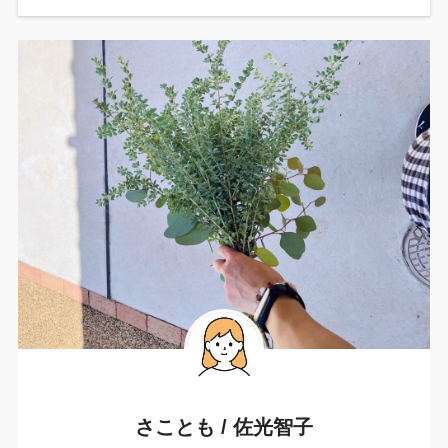
さことも / 佐光智子