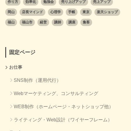
作り方
効率化
勉強会
売り上げアップ
売上アップ
岡山
店長マインド
心理学
手帳
東京
楽天ショップ
福山
福山市
経営
講師
講座
集客
固定ページ
お仕事
SNS制作（運用代行）
Webマーケティング、コンサルティング
WEB制作（ホームページ・ネットショップ他）
ライティング・Web設計（ワイヤーフレーム）