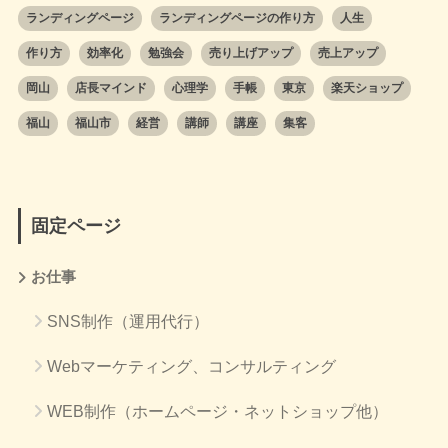
ランディングページ
ランディングページの作り方
人生
作り方
効率化
勉強会
売り上げアップ
売上アップ
岡山
店長マインド
心理学
手帳
東京
楽天ショップ
福山
福山市
経営
講師
講座
集客
固定ページ
お仕事
SNS制作（運用代行）
Webマーケティング、コンサルティング
WEB制作（ホームページ・ネットショップ他）