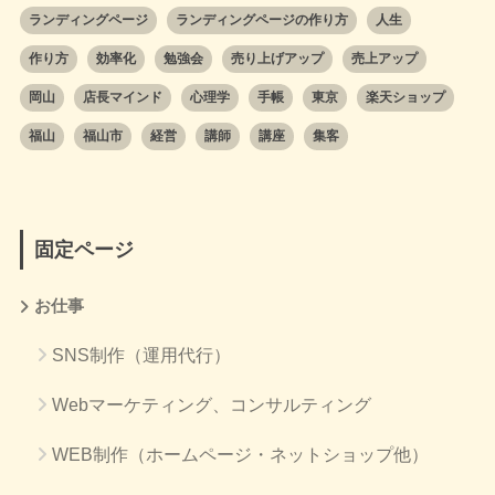
ランディングページ
ランディングページの作り方
人生
作り方
効率化
勉強会
売り上げアップ
売上アップ
岡山
店長マインド
心理学
手帳
東京
楽天ショップ
福山
福山市
経営
講師
講座
集客
固定ページ
お仕事
SNS制作（運用代行）
Webマーケティング、コンサルティング
WEB制作（ホームページ・ネットショップ他）