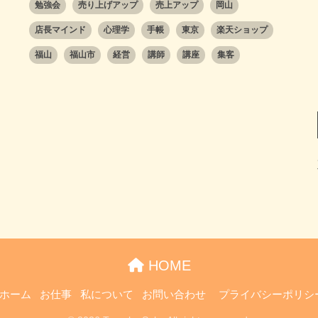
勉強会
売り上げアップ
売上アップ
岡山
店長マインド
心理学
手帳
東京
楽天ショップ
福山
福山市
経営
講師
講座
集客
HOME
ホーム
お仕事
私について
お問い合わせ
プライバシーポリシ