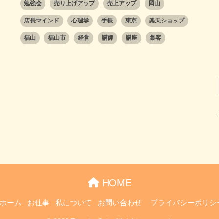
勉強会
売り上げアップ
売上アップ
岡山
店長マインド
心理学
手帳
東京
楽天ショップ
福山
福山市
経営
講師
講座
集客
HOME
ホーム
お仕事
私について
お問い合わせ
プライバシーポリシ