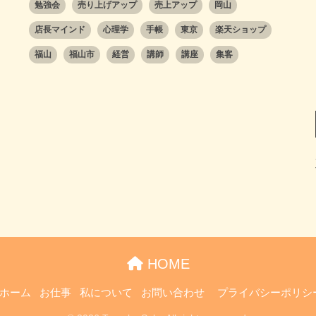
勉強会
売り上げアップ
売上アップ
岡山
店長マインド
心理学
手帳
東京
楽天ショップ
福山
福山市
経営
講師
講座
集客
HOME
ホーム
お仕事
私について
お問い合わせ
プライバシーポリシ