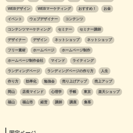
WEBデザイン
WEBマーケティング
おすすめ！
お金
イベント
ウェブデザイナー
コンテンツ
コンテンツマーケティング
セミナー
セミナー講師
デザイナー
デザイン
ネットショップ
ネットショップ
フリー素材
ホームページ
ホームページ制作
ホームページ制作会社
マインド
ライティング
ランディングページ
ランディングページの作り方
人生
作り方
効率化
勉強会
売り上げアップ
売上アップ
岡山
店長マインド
心理学
手帳
東京
楽天ショップ
福山
福山市
経営
講師
講座
集客
固定ページ