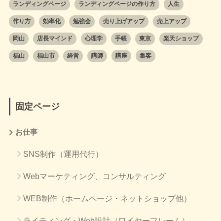
ランディングページ
ランディングページの作り方
人生
作り方
効率化
勉強会
売り上げアップ
売上アップ
岡山
店長マインド
心理学
手帳
東京
楽天ショップ
福山
福山市
経営
講師
講座
集客
固定ページ
お仕事
SNS制作（運用代行）
Webマーケティング、コンサルティング
WEB制作（ホームページ・ネットショップ他）
ライティング・Web設計（ワイヤーフレーム）