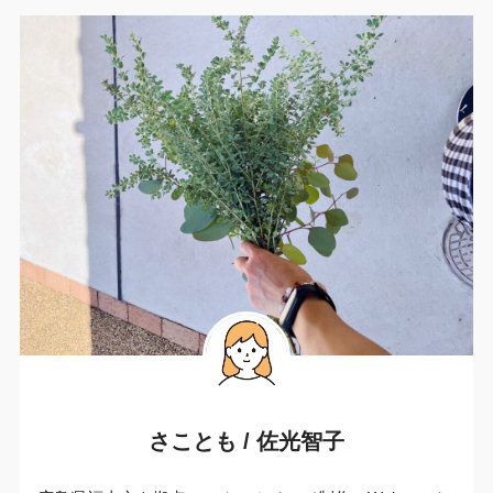
さことも / 佐光智子