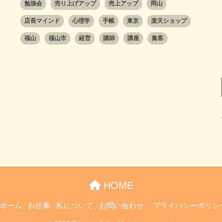
勉強会
売り上げアップ
売上アップ
岡山
店長マインド
心理学
手帳
東京
楽天ショップ
福山
福山市
経営
講師
講座
集客
HOME
ホーム
お仕事
私について
お問い合わせ
プライバシーポリシ