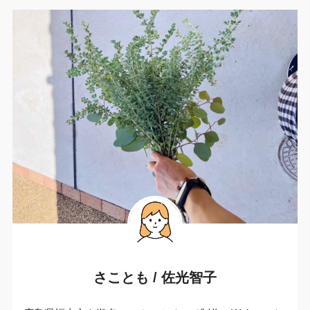
さことも / 佐光智子