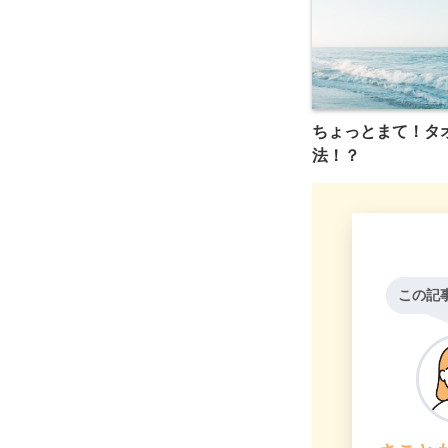
ちょっとまて！タ
法！？
この記