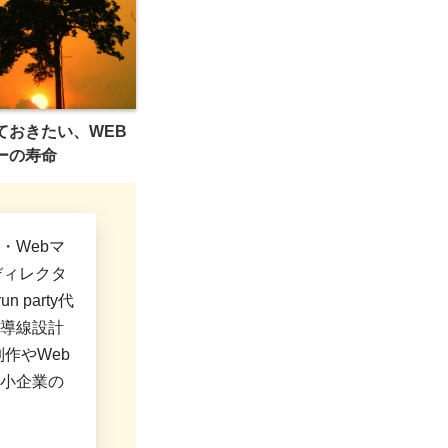
ておきたい、WEB
ーの寿命
・Webマ
ディレクタ
 party代
導線設計
制作やWeb
小企業の