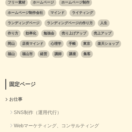
フリー素材
ホームページ
ホームページ制作
ホームページ制作会社
マインド
ライティング
ランディングページ
ランディングページの作り方
人生
作り方
効率化
勉強会
売り上げアップ
売上アップ
岡山
店長マインド
心理学
手帳
東京
楽天ショップ
福山
福山市
経営
講師
講座
集客
固定ページ
お仕事
SNS制作（運用代行）
Webマーケティング、コンサルティング