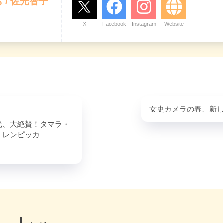
 / 佐光智子
X
Facebook
Instagram
Website
女史カメラの春、新
光、大絶賛！タマラ・
・レンピッカ