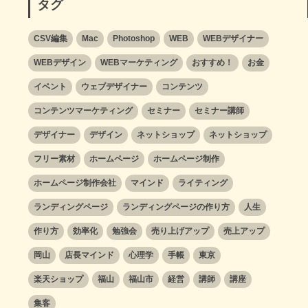
タグ
CSV編集
Mac
Photoshop
WEB
WEBデザイナー
WEBデザイン
WEBマーケティング
おすすめ！
お金
イベント
ウェブデザイナー
コンテンツ
コンテンツマーケティング
セミナー
セミナー講師
デザイナー
デザイン
ネットショップ
ネットショップ
フリー素材
ホームページ
ホームページ制作
ホームページ制作会社
マインド
ライティング
ランディングページ
ランディングページの作り方
人生
作り方
効率化
勉強会
売り上げアップ
売上アップ
岡山
店長マインド
心理学
手帳
東京
楽天ショップ
福山
福山市
経営
講師
講座
集客