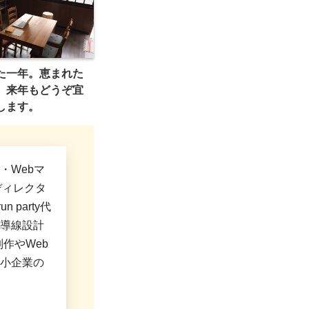
た一年。恵まれた
。来年もどうぞ宜
します。
・Webマ
ディレクタ
 party代
導線設計
制作やWeb
小企業の