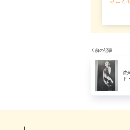
さことも
前の記事
佐
ド