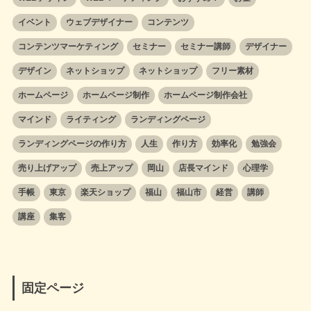
イベント
ウェブデザイナー
コンテンツ
コンテンツマーケティング
セミナー
セミナー講師
デザイナー
デザイン
ネットショップ
ネットショップ
フリー素材
ホームページ
ホームページ制作
ホームページ制作会社
マインド
ライティング
ランディングページ
ランディングページの作り方
人生
作り方
効率化
勉強会
売り上げアップ
売上アップ
岡山
店長マインド
心理学
手帳
東京
楽天ショップ
福山
福山市
経営
講師
講座
集客
固定ページ