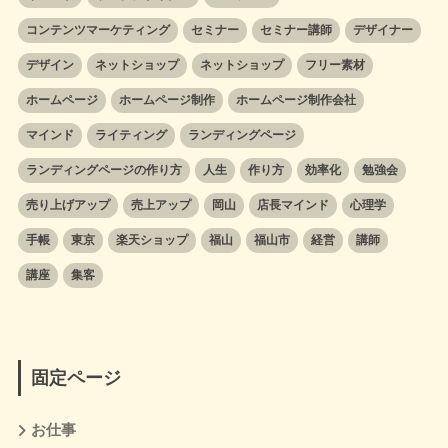
コンテンツマーケティング
セミナー
セミナー講師
デザイナー
デザイン
ネットショップ
ネットショップ
フリー素材
ホームページ
ホームページ制作
ホームページ制作会社
マインド
ライティング
ランディングページ
ランディングページの作り方
人生
作り方
効率化
勉強会
売り上げアップ
売上アップ
岡山
店長マインド
心理学
手帳
東京
楽天ショップ
福山
福山市
経営
講師
講座
集客
固定ページ
お仕事