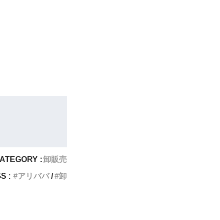
ATEGORY :
卸販売
S :
アリババ
卸