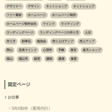
デザイナー
デザイン
ネットショップ
ネットショップ
フリー素材
ホームページ
ホームページ制作
ホームページ制作会社
マインド
ライティング
ランディングページ
ランディングページの作り方
人生
作り方
効率化
勉強会
売り上げアップ
売上アップ
岡山
店長マインド
心理学
手帳
東京
楽天ショップ
福山
福山市
経営
講師
講座
集客
固定ページ
お仕事
SNS制作（運用代行）