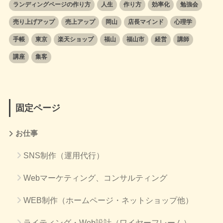
ランディングページの作り方
人生
作り方
効率化
勉強会
売り上げアップ
売上アップ
岡山
店長マインド
心理学
手帳
東京
楽天ショップ
福山
福山市
経営
講師
講座
集客
固定ページ
お仕事
SNS制作（運用代行）
Webマーケティング、コンサルティング
WEB制作（ホームページ・ネットショップ他）
ライティング・Web設計（ワイヤーフレーム）