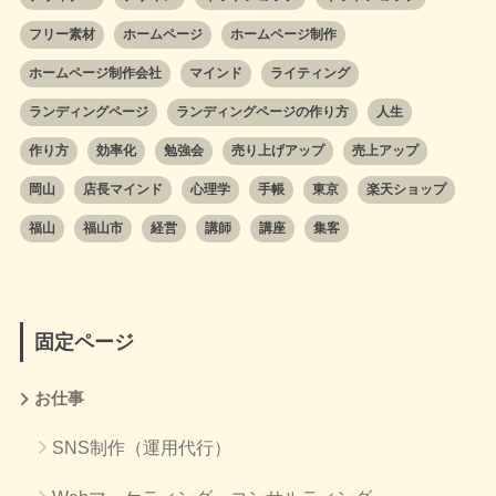
フリー素材
ホームページ
ホームページ制作
ホームページ制作会社
マインド
ライティング
ランディングページ
ランディングページの作り方
人生
作り方
効率化
勉強会
売り上げアップ
売上アップ
岡山
店長マインド
心理学
手帳
東京
楽天ショップ
福山
福山市
経営
講師
講座
集客
固定ページ
お仕事
SNS制作（運用代行）