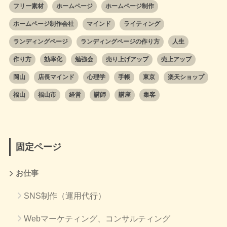
フリー素材
ホームページ
ホームページ制作
ホームページ制作会社
マインド
ライティング
ランディングページ
ランディングページの作り方
人生
作り方
効率化
勉強会
売り上げアップ
売上アップ
岡山
店長マインド
心理学
手帳
東京
楽天ショップ
福山
福山市
経営
講師
講座
集客
固定ページ
お仕事
SNS制作（運用代行）
Webマーケティング、コンサルティング