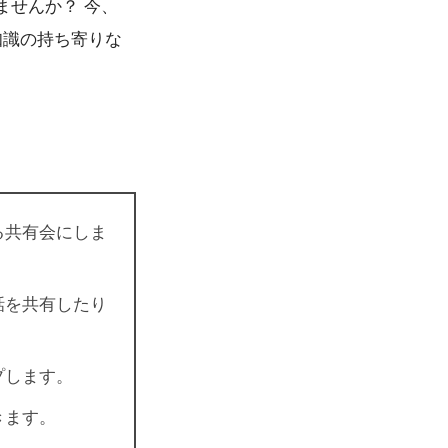
ませんか？ 今、
知識の持ち寄りな
る共有会にしま
話を共有したり
プします。
きます。