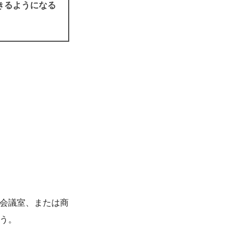
できるようになる
、会議室、または商
う。